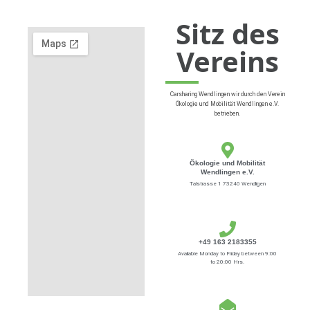
Sitz des
Vereins
Carsharing Wendlingen wir durch den Verein
Ökologie und Mobilität Wendlingen e.V.
betrieben.
Ökologie und Mobilität
Wendlingen e.V.
Talstrasse 1 73240 Wendligen
+49 163 2183355
Available Monday to Friday between 9:00
to 20:00 Hrs.