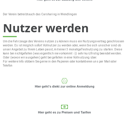
Der Verein betreibt auch das Carsharing in Wendlingen
Nutzer werden
Um die Fahrzeuge des Vereins nutzen zu können muss ein Nutzungsvertrag geschlossen
werden. Es ist möglich sofort Vollnutzer zu werden oder, wenn Sie sich unsicher sind ob
unser Angebot zu Ihrem Leben passt, mit einer 3 monatigeTestnutzung zu starten. Diese
kann bei nichtgefallen (was eigentlich nie vorkommt :-)) sehr kurzfristig beendet werden.
Oder (wovon wir ausgehen) geht bei gefallen in eine Vollnutzung über.
Für weitere Info stöbern Sie gerne in den Papieren oder kontaktieren uns per Mail oder
Telefon
Hier geht's diekt zur online Anmeldung
Hier geht es zu Preisen und Tarifen